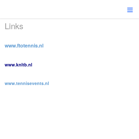
Togg
navi
Links
www.ftotennis.nl
www.knltb.nl
www.tennisevents.nl